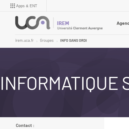
Apps & ENT
Agen
irem.uca.fr
Groupes
INFO SANS ORDI
INFORMATIQUE 
Contact :