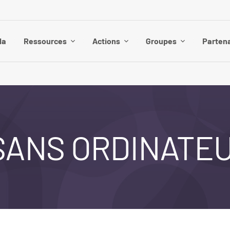
da
Ressources
Actions
Groupes
Parten
SANS ORDINATE