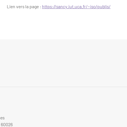
Lien vers la page :
https://sancy.iut.uca.fr/~iso/publis/
ues
A 60026